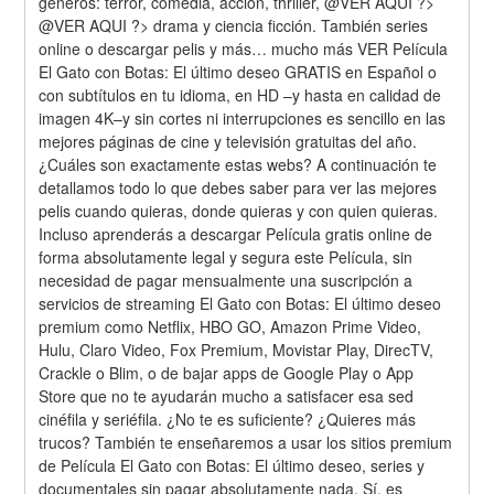
géneros: terror, comedia, acción, thriller, @VER AQUI ?> 
@VER AQUI ?> drama y ciencia ficción. También series 
online o descargar pelis y más… mucho más VER Película 
El Gato con Botas: El último deseo GRATIS en Español o 
con subtítulos en tu idioma, en HD –y hasta en calidad de 
imagen 4K–y sin cortes ni interrupciones es sencillo en las 
mejores páginas de cine y televisión gratuitas del año. 
¿Cuáles son exactamente estas webs? A continuación te 
detallamos todo lo que debes saber para ver las mejores 
pelis cuando quieras, donde quieras y con quien quieras. 
Incluso aprenderás a descargar Película gratis online de 
forma absolutamente legal y segura este Película, sin 
necesidad de pagar mensualmente una suscripción a 
servicios de streaming El Gato con Botas: El último deseo 
premium como Netflix, HBO GO, Amazon Prime Video, 
Hulu, Claro Video, Fox Premium, Movistar Play, DirecTV, 
Crackle o Blim, o de bajar apps de Google Play o App 
Store que no te ayudarán mucho a satisfacer esa sed 
cinéfila y seriéfila. ¿No te es suficiente? ¿Quieres más 
trucos? También te enseñaremos a usar los sitios premium 
de Película El Gato con Botas: El último deseo, series y 
documentales sin pagar absolutamente nada. Sí, es 