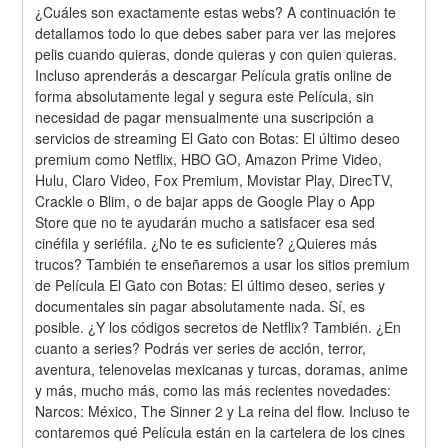
¿Cuáles son exactamente estas webs? A continuación te 
detallamos todo lo que debes saber para ver las mejores 
pelis cuando quieras, donde quieras y con quien quieras. 
Incluso aprenderás a descargar Película gratis online de 
forma absolutamente legal y segura este Película, sin 
necesidad de pagar mensualmente una suscripción a 
servicios de streaming El Gato con Botas: El último deseo 
premium como Netflix, HBO GO, Amazon Prime Video, 
Hulu, Claro Video, Fox Premium, Movistar Play, DirecTV, 
Crackle o Blim, o de bajar apps de Google Play o App 
Store que no te ayudarán mucho a satisfacer esa sed 
cinéfila y seriéfila. ¿No te es suficiente? ¿Quieres más 
trucos? También te enseñaremos a usar los sitios premium 
de Película El Gato con Botas: El último deseo, series y 
documentales sin pagar absolutamente nada. Sí, es 
posible. ¿Y los códigos secretos de Netflix? También. ¿En 
cuanto a series? Podrás ver series de acción, terror, 
aventura, telenovelas mexicanas y turcas, doramas, anime 
y más, mucho más, como las más recientes novedades: 
Narcos: México, The Sinner 2 y La reina del flow. Incluso te 
contaremos qué Película están en la cartelera de los cines 